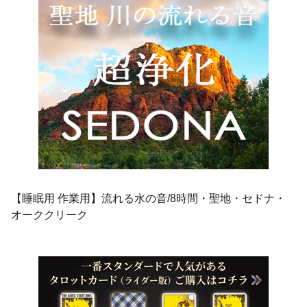
【睡眠用 作業用】流れる水の音/8時間・聖地・セドナ・
オーククリーク