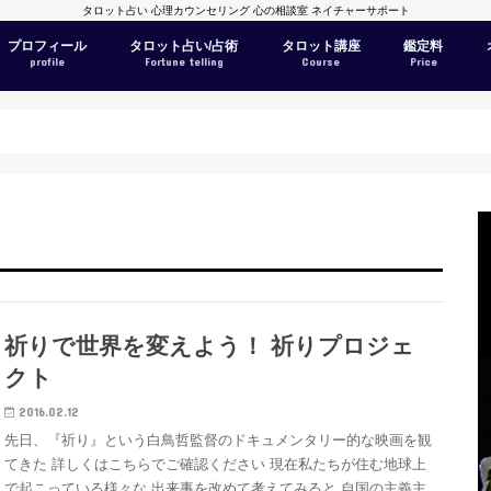
タロット占い 心理カウンセリング 心の相談室 ネイチャーサポート
プロフィール
タロット占い/占術
タロット講座
鑑定料
profile
Fortune telling
Course
Price
祈りで世界を変えよう！ 祈りプロジェ
クト
2016.02.12
先日、『祈り』という白鳥哲監督のドキュメンタリー的な映画を観
てきた 詳しくはこちらでご確認ください 現在私たちが住む地球上
で起こっている様々な 出来事を改めて考えてみると 自国の主義主