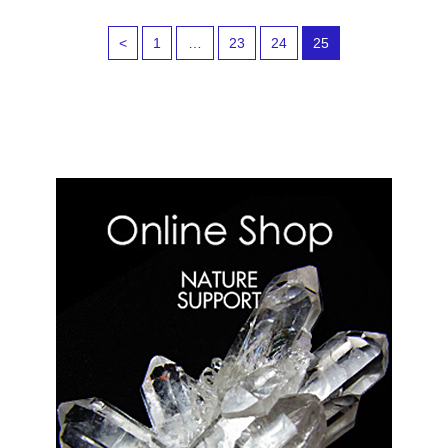
<
1
…
23
24
25