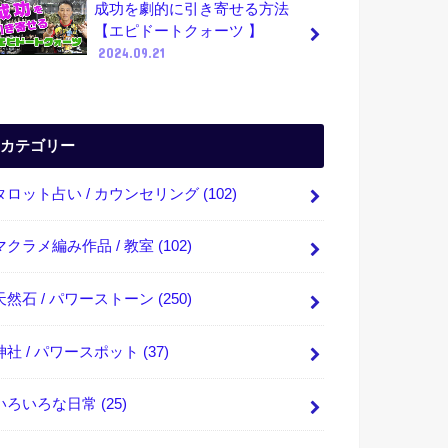
成功を劇的に引き寄せる方法
【エピドートクォーツ 】
2024.09.21
カテゴリー
タロット占い / カウンセリング
(102)
マクラメ編み作品 / 教室
(102)
天然石 / パワーストーン
(250)
神社 / パワースポット
(37)
いろいろな日常
(25)