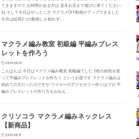
てきますので お時間がある方は 是非お店まで遊びに来てください
ね そして今日はやっとこさ マクラメDIY動画がアップできました
今月は結局2つの動画しか創れず…
マクラメ編み教室 初級編 平編みブレス
レットを作ろう
2019.08.19
こんばんは 今日はマクラメ編み教室 初級編でした 2色の紐色を使
って平編みブレスレットを作ろう というお題です マクラメ編みは
初めての方だったのですが ワイヤーのアクセサリー作りはプロ 平
編みブレスレットの作り方をお伝え…
クリソコラ マクラメ編みネックレス
【新商品】
2019.08.17