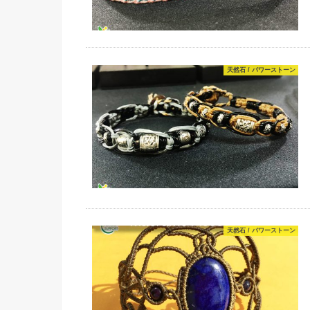
天然石 / パワーストーン
天然石 / パワーストーン