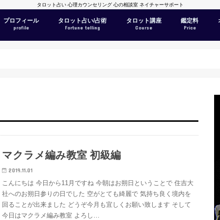
タロット占い 心理カウンセリング 心の相談室 ネイチャーサポート
プロフィール
タロット占い/占術
タロット講座
鑑定料
profile
Fortune telling
Course
Price
マクラメ編み教室 初級編
2019.11.01
こんにちは 今日から11月ですね 今朝はお朔日ということで 住吉大
社へのお朔日参りの日でした 空がとても綺麗で 気持ち良く境内を
回ることが出来ました どうぞ今月も宜しくお願い致します そして
今日はマクラメ編み教室 よろし…