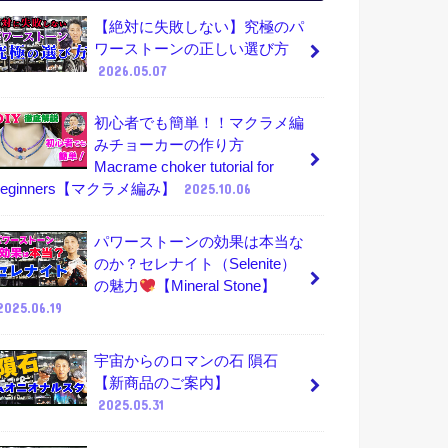
【絶対に失敗しない】究極のパ
ワーストーンの正しい選び方
2026.05.07
初心者でも簡単！！マクラメ編
みチョーカーの作り方
Macrame choker tutorial for
beginners【マクラメ編み】
2025.10.06
パワーストーンの効果は本当な
のか？セレナイト（Selenite）
の魅力
【Mineral Stone】
2025.06.19
宇宙からのロマンの石 隕石
【新商品のご案内】
2025.05.31