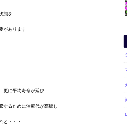
状態を
要があります
、更に平均寿命が延び
収するために治療代が高騰し
れと・・・