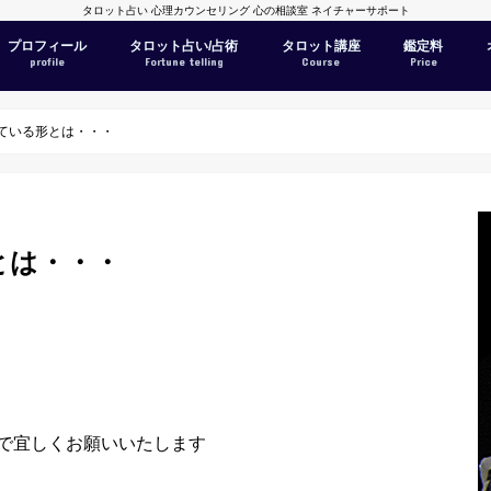
タロット占い 心理カウンセリング 心の相談室 ネイチャーサポート
プロフィール
タロット占い/占術
タロット講座
鑑定料
profile
Fortune telling
Course
Price
ている形とは・・・
とは・・・
で宜しくお願いいたします