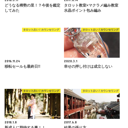
どうなる稀勢の里！？今後を鑑定
タロット教室×マクラメ編み教室
してみた
水晶ポイント包み編み
タロット占い / カウンセリング
タロット占い / カウンセリング
2016.11.24
2020.3.1
移転セールも最終日!!
幸せの押し付けは成立しない
タロット占い / カウンセリング
タロット占い / カウンセリング
2018.1.8
2017.6.8
新成人に期待する事！！
結界の張り方