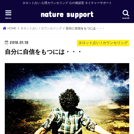
タロット占い 心理カウンセリング 心の相談室 ネイチャーサポート
nature support
menu
search
HOME
タロット占い / カウンセリング
自分に自信をもつには・・・
2018.01.18
タロット占い / カウンセリング
自分に自信をもつには・・・