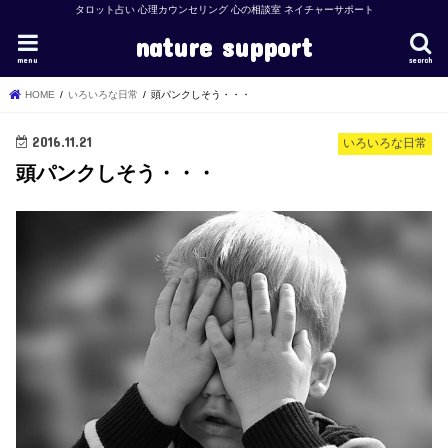
タロット占い 心理カウンセリング 心の相談室 ネイチャーサポート
nature support
menu
search
HOME
いろいろな日常
頭パンクしそう・・・
2016.11.21
いろいろな日常
頭パンクしそう・・・