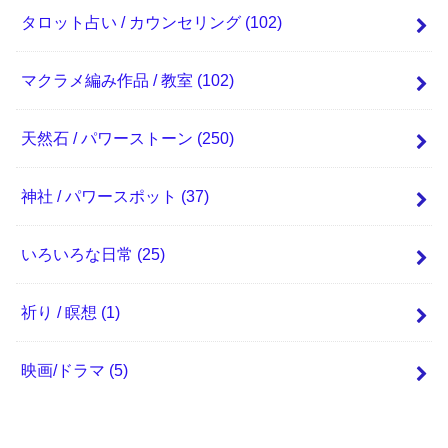
タロット占い / カウンセリング
(102)
マクラメ編み作品 / 教室
(102)
天然石 / パワーストーン
(250)
神社 / パワースポット
(37)
いろいろな日常
(25)
祈り / 瞑想
(1)
映画/ドラマ
(5)