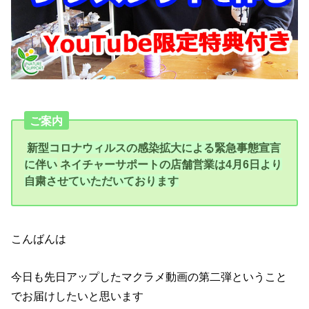
ご案内
新型コロナウィルスの感染拡大による緊急事態宣言
に伴い
ネイチャーサポートの店舗営業は4月6日より
自粛させていただいております
こんばんは
今日も先日アップしたマクラメ動画の第二弾ということ
でお届けしたいと思います