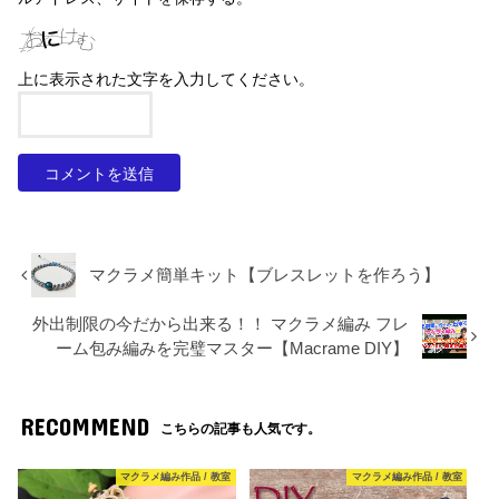
上に表示された文字を入力してください。
マクラメ簡単キット【ブレスレットを作ろう】
外出制限の今だから出来る！！ マクラメ編み フレ
ーム包み編みを完璧マスター【Macrame DIY】
RECOMMEND
こちらの記事も人気です。
マクラメ編み作品 / 教室
マクラメ編み作品 / 教室