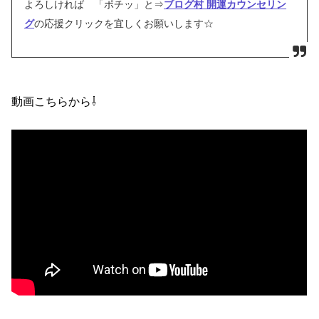
よろしければ 「ポチッ」と⇒
ブログ村 開運カウンセリン
グ
の応援クリックを宜しくお願いします☆
動画こちらから⇩