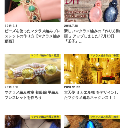
2019.9.5
2018.7.18
ビーズを使ったマクラメ編みブレ
新しいマクラメ編みの「作り方動
スレットの作り方【マクラメ編み
画 」アップしました/ 7月19日
動画】
『壬子』…
マクラメ編み作品 / 教室
マクラメ編み作品 / 教室
2019.8.19
2018.12.22
マクラメ編み教室 初級編 平編み
大天使 ミカエル様 をデザインし
ブレスレットを作ろう
たマクラメ編みネックレス！！
マクラメ編み作品 / 教室
マクラメ編み作品 / 教室