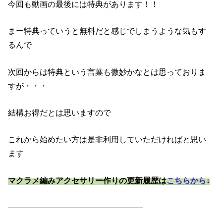
今回も動画の最後には特典があります！！
まー特典っていうと無料だと感じでしまうような気もす
るんで
次回からは特典という言葉も微妙かなとは思っておりま
すが・・・
結構お得だとは思いますので
これから始めたい方は是非利用していただければと思い
ます
マクラメ編みアクセサリー作りの更新履歴は
こちらから
↓
—————————————————