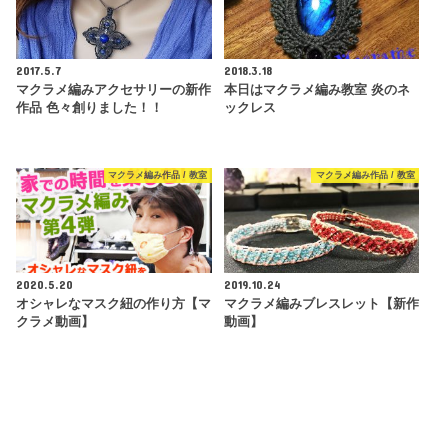
2017.5.7
2018.3.18
マクラメ編みアクセサリーの新作
本日はマクラメ編み教室 炎のネ
作品 色々創りました！！
ックレス
マクラメ編み作品 / 教室
マクラメ編み作品 / 教室
2020.5.20
2019.10.24
オシャレなマスク紐の作り方【マ
マクラメ編みブレスレット【新作
クラメ動画】
動画】