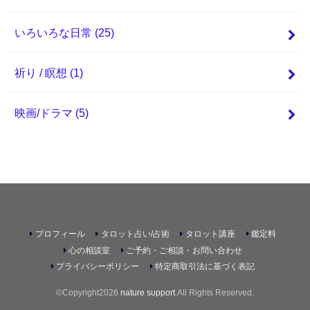
いろいろな日常
(25)
祈り / 瞑想
(1)
映画/ドラマ
(5)
プロフィール
タロット占い/占術
タロット講座
鑑定料
心の相談室
ご予約・ご相談・お問い合わせ
プライバシーポリシー
特定商取引法に基づく表記
©Copyright2026
nature support
.All Rights Reserved.