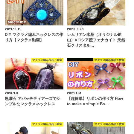
2019.12.13
2020.8.29
DIY マクラメ編みネックレスの作
レムリアン水晶（オリジナル鉱
り方【マクラメ動画】
山）×ロシア産フェナカイト 天然
石クリスタル…
マクラメ編み作品 / 教室
マクラメ編み作品 / 教室
2018.9.8
2021.1.31
黒曜石 アパッチティアーズでシ
【超簡単】リボンの作り方 How
ンプルなマクラメネックレス
to make a simple Bo…
マクラメ編み作品 / 教室
マクラメ編み作品 / 教室