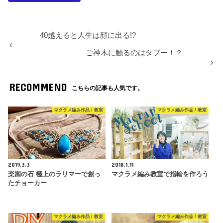
40越えると人生は顔に出る!?
ご神木に触るのはタブー！？
RECOMMEND
こちらの記事も人気です。
マクラメ編み作品 / 教室
マクラメ編み作品 / 教室
2019.3.3
2018.1.11
楽園の石 極上のラリマーで創っ
マクラメ編み教室で指輪を作ろう
たチョーカー
マクラメ編み作品 / 教室
マクラメ編み作品 / 教室