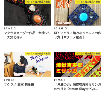
マクラメ編み作品 / 教室
マクラメ編み作品 / 教室
2019.5.13
2019.12.13
マクラメオーダー作品 女神シリ
DIY マクラメ編みネックレスの作
ーズ第七弾☆
り方【マクラメ動画】
マクラメ編み作品 / 教室
マクラメ編み作品 / 教室
2018.9.3
2021.5.9
マクラメ 教室 初級編
『鬼滅の刃』煉獄杏寿郎ミサンガ
の作り方 Demon Slayer Kyo…