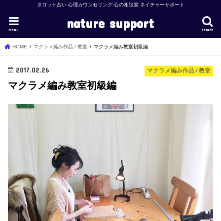
タロット占い 心理カウンセリング 心の相談室 ネイチャーサポート
nature support
menu
search
HOME
マクラメ編み作品 / 教室
マクラメ編み教室初級編
2017.02.26
マクラメ編み作品 / 教室
マクラメ編み教室初級編