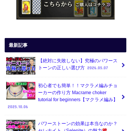
最新記事
【絶対に失敗しない】究極のパワース
トーンの正しい選び方
2026.05.07
初心者でも簡単！！マクラメ編みチョ
ーカーの作り方 Macrame choker
tutorial for beginners【マクラメ編み】
2025.10.06
パワーストーンの効果は本当なのか？
セレナイト（Selenite）の魅力