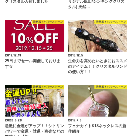
クリスタル入荷しました
リジナル鉱山/シンギングクリス
タル) 天然…
天然石 / パワーストーン
天然石 / パワーストーン
2019.12.19
2018.12.5
25日までセール開催しておりま
生命力を高めたいときにおススメ
す☆
のアイテム！！クリスタルワンド
の使い方！！
天然石 / パワーストーン
天然石 / パワーストーン
2022.6.20
2019.4.6
急激に金運がアップ！！シトリン
フェナカイトK18ネックレスの新
パワーで金運・財運・商売などの
作紹介