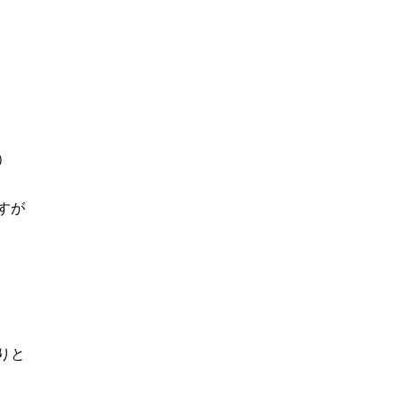
）
すが
りと