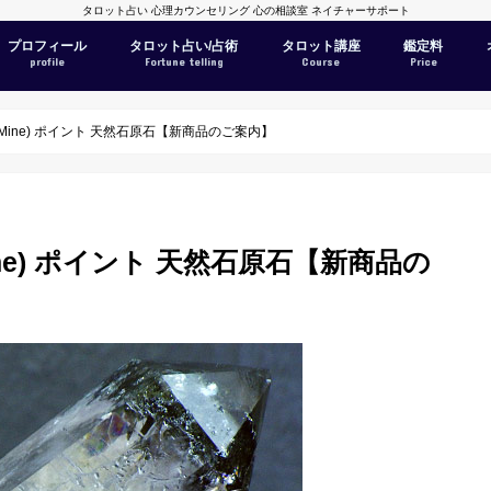
タロット占い 心理カウンセリング 心の相談室 ネイチャーサポート
プロフィール
タロット占い/占術
タロット講座
鑑定料
profile
Fortune telling
Course
Price
 Mine) ポイント 天然石原石【新商品のご案内】
ine) ポイント 天然石原石【新商品の