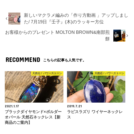
新しいマクラメ編みの「作り方動画 」アップしまし
た/ 7月19日『壬子』(木)のラッキー方位
お客様からのプレゼント MOLTON BROWN&南部煎
餅
RECOMMEND
こちらの記事も人気です。
天然石 / パワーストーン
天然石 / パワーストーン
2021.1.17
2019.7.21
ブラックダイヤモンド×ボルダー
ラピスラズリ ワイヤーネックレ
オパール 天然石ネックレス【新
ス
商品のご案内】