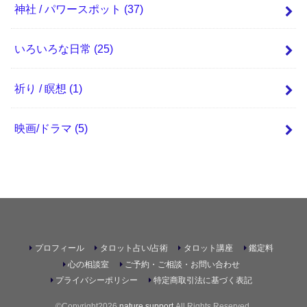
神社 / パワースポット
(37)
いろいろな日常
(25)
祈り / 瞑想
(1)
映画/ドラマ
(5)
プロフィール
タロット占い/占術
タロット講座
鑑定料
心の相談室
ご予約・ご相談・お問い合わせ
プライバシーポリシー
特定商取引法に基づく表記
©Copyright2026
nature support
.All Rights Reserved.