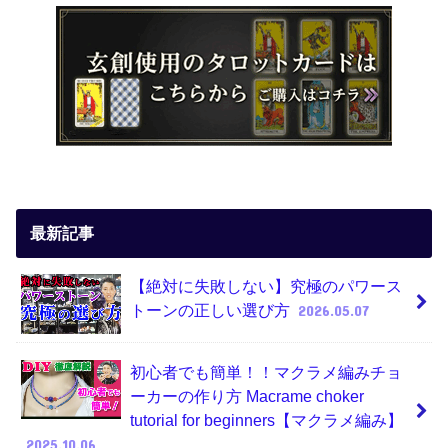
最新記事
【絶対に失敗しない】究極のパワース
トーンの正しい選び方
2026.05.07
初心者でも簡単！！マクラメ編みチョ
ーカーの作り方 Macrame choker
tutorial for beginners【マクラメ編み】
2025.10.06