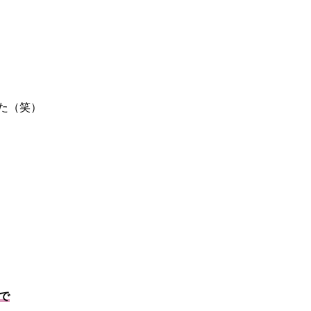
た（笑）
で