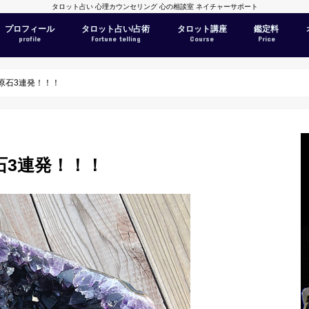
タロット占い 心理カウンセリング 心の相談室 ネイチャーサポート
プロフィール
タロット占い/占術
タロット講座
鑑定料
profile
Fortune telling
Course
Price
原石3連発！！！
石3連発！！！