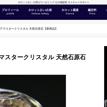
タロット占い 心理カウンセリング 心の相談室 ネイチャーサポート
プロフィール
タロット占い/占術
タロット講座
鑑定料
profile
Fortune telling
Course
Price
ニアマスタークリスタル 天然石原石【新商品】
マスタークリスタル 天然石原石