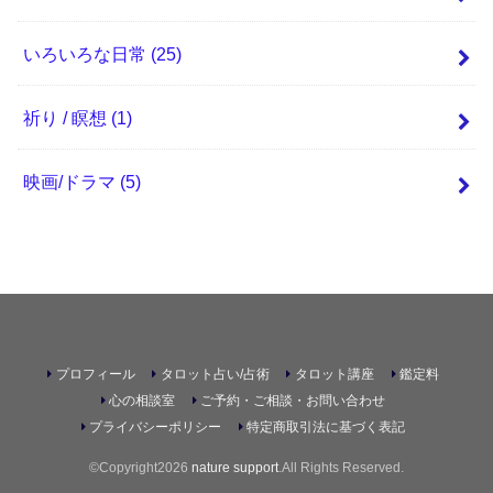
いろいろな日常
(25)
祈り / 瞑想
(1)
映画/ドラマ
(5)
プロフィール
タロット占い/占術
タロット講座
鑑定料
心の相談室
ご予約・ご相談・お問い合わせ
プライバシーポリシー
特定商取引法に基づく表記
©Copyright2026
nature support
.All Rights Reserved.