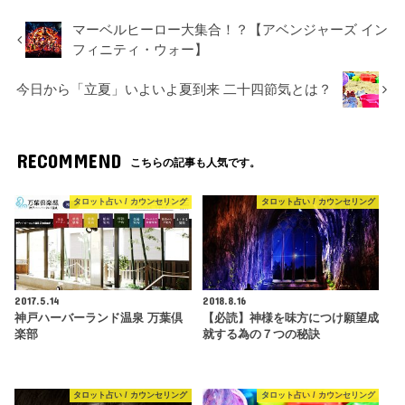
マーベルヒーロー大集合！？【アベンジャーズ イン
フィニティ・ウォー】
今日から「立夏」いよいよ夏到来 二十四節気とは？
RECOMMEND
こちらの記事も人気です。
タロット占い / カウンセリング
タロット占い / カウンセリング
2017.5.14
2018.8.16
神戸ハーバーランド温泉 万葉倶
【必読】神様を味方につけ願望成
楽部
就する為の７つの秘訣
タロット占い / カウンセリング
タロット占い / カウンセリング