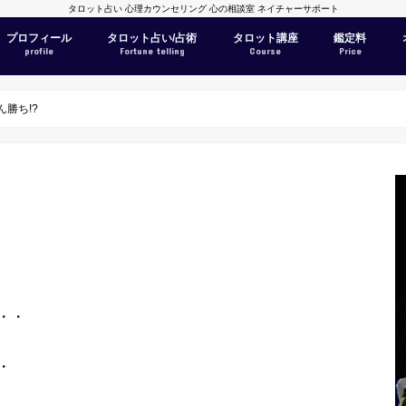
タロット占い 心理カウンセリング 心の相談室 ネイチャーサポート
プロフィール
タロット占い/占術
タロット講座
鑑定料
profile
Fortune telling
Course
Price
勝ち!?
・・
・