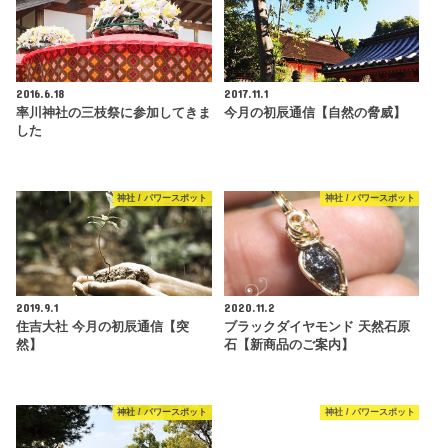
2016.6.18
2017.11.1
率川神社の三枝祭に参加してきま
今月の初辰通信【自然の脅威】
した
神社 / パワースポット
神社 / パワースポット
2019.9.1
2020.11.2
住吉大社 今月の初辰通信【突
ブラックダイヤモンド 天然石原
然】
石【新商品のご案内】
神社 / パワースポット
神社 / パワースポット