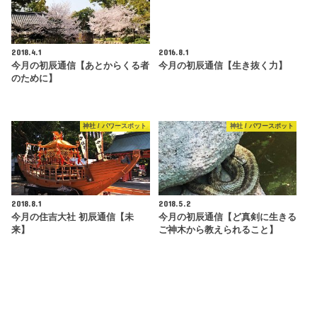
2018.4.1
2016.8.1
今月の初辰通信【あとからくる者
今月の初辰通信【生き抜く力】
のために】
神社 / パワースポット
神社 / パワースポット
2018.8.1
2018.5.2
今月の住吉大社 初辰通信【未
今月の初辰通信【ど真剣に生きる
来】
ご神木から教えられること】