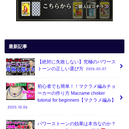
最新記事
【絶対に失敗しない】究極のパワース
トーンの正しい選び方
2026.05.07
初心者でも簡単！！マクラメ編みチョ
ーカーの作り方 Macrame choker
tutorial for beginners【マクラメ編み】
2025.10.06
パワーストーンの効果は本当なのか？