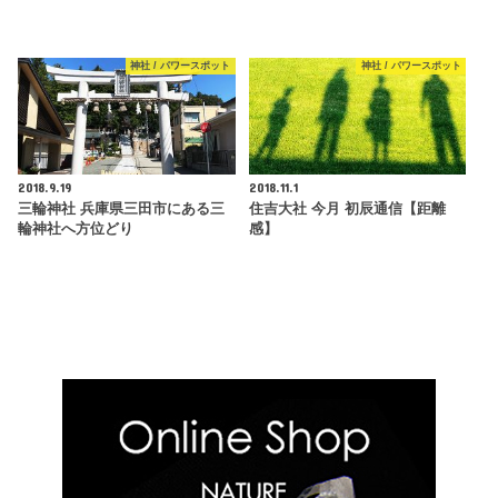
神社 / パワースポット
神社 / パワースポット
2018.9.19
2018.11.1
三輪神社 兵庫県三田市にある三
住吉大社 今月 初辰通信【距離
輪神社へ方位どり
感】