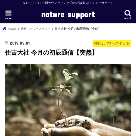
タロット占い 心理カウンセリング 心の相談室 ネイチャーサポート
nature support
menu
search
HOME
神社 / パワースポット
住吉大社 今月の初辰通信【突然】
2019.09.01
神社 / パワースポット
住吉大社 今月の初辰通信【突然】