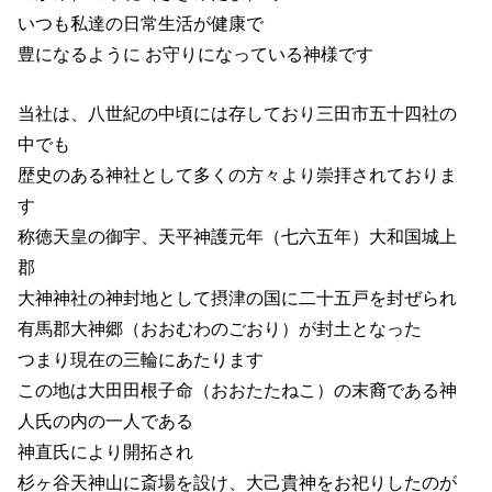
いつも私達の日常生活が健康で
豊になるように お守りになっている神様です
当社は、八世紀の中頃には存しており三田市五十四社の
中でも
歴史のある神社として多くの方々より崇拝されておりま
す
称徳天皇の御宇、天平神護元年（七六五年）大和国城上
郡
大神神社の神封地として摂津の国に二十五戸を封ぜられ
有馬郡大神郷（おおむわのごおり）が封土となった
つまり現在の三輪にあたります
この地は大田田根子命（おおたたねこ）の末裔である神
人氏の内の一人である
神直氏により開拓され
杉ヶ谷天神山に斎場を設け、大己貴神をお祀りしたのが