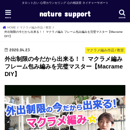
タロット占い 心理カウンセリング 心の相談室 ネイチャーサポート
nature support
menu
search
HOME
マクラメ編み作品 / 教室
外出制限の今だから出来る！！ マクラメ編み フレーム包み編みを完璧マスター【Macrame
DIY】
2020.04.23
マクラメ編み作品 / 教室
外出制限の今だから出来る！！ マクラメ編み
フレーム包み編みを完璧マスター【Macrame
DIY】