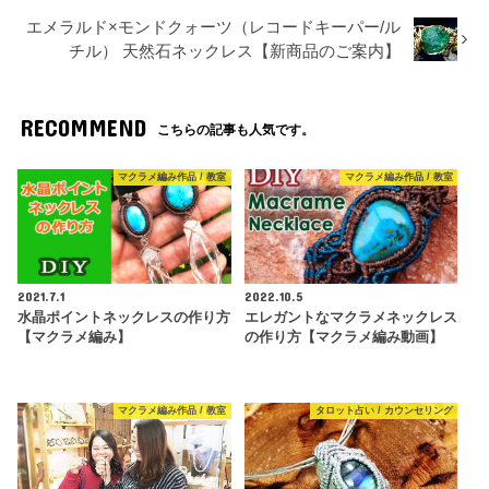
エメラルド×モンドクォーツ（レコードキーパー/ル
チル） 天然石ネックレス【新商品のご案内】
RECOMMEND
こちらの記事も人気です。
マクラメ編み作品 / 教室
マクラメ編み作品 / 教室
2021.7.1
2022.10.5
水晶ポイントネックレスの作り方
エレガントなマクラメネックレス
【マクラメ編み】
の作り方【マクラメ編み動画】
マクラメ編み作品 / 教室
タロット占い / カウンセリング