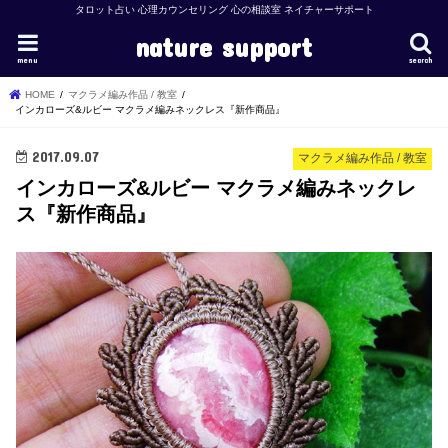
タロット占い 心理カウンセリング 心の相談室 ネイチャーサポート
nature support
menu
search
HOME
マクラメ編み作品 / 教室
インカローズ&ルビー マクラメ編みネックレス『新作商品』
2017.09.07
マクラメ編み作品 / 教室
インカローズ&ルビー マクラメ編みネックレ
ス『新作商品』