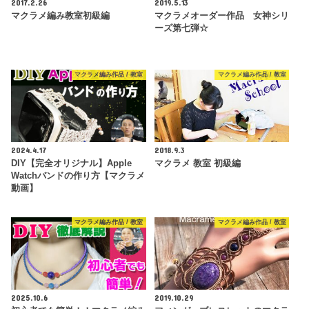
2017.2.26
2019.5.13
マクラメ編み教室初級編
マクラメオーダー作品 女神シリ
ーズ第七弾☆
マクラメ編み作品 / 教室
マクラメ編み作品 / 教室
2024.4.17
2018.9.3
DIY【完全オリジナル】Apple
マクラメ 教室 初級編
Watchバンドの作り方【マクラメ
動画】
マクラメ編み作品 / 教室
マクラメ編み作品 / 教室
2025.10.6
2019.10.29