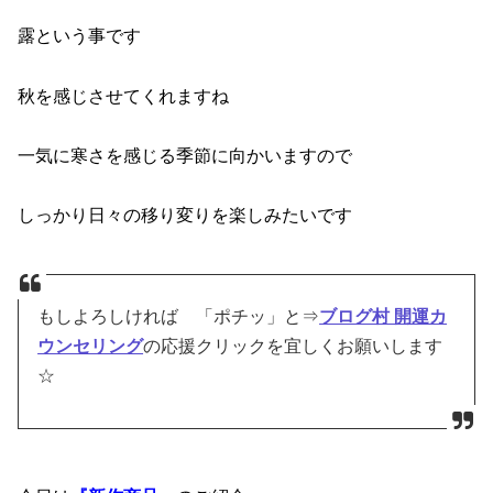
露という事です
秋を感じさせてくれますね
一気に寒さを感じる季節に向かいますので
しっかり日々の移り変りを楽しみたいです
もしよろしければ 「ポチッ」と⇒
ブログ村 開運カ
ウンセリング
の応援クリックを宜しくお願いします
☆