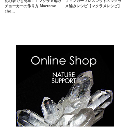
初心者でも簡単！！マクラメ編み
フィンガーブレスレットのマクラ
チョーカーの作り方 Macrame
メ編みレシピ【マクラメレシピ】
cho…