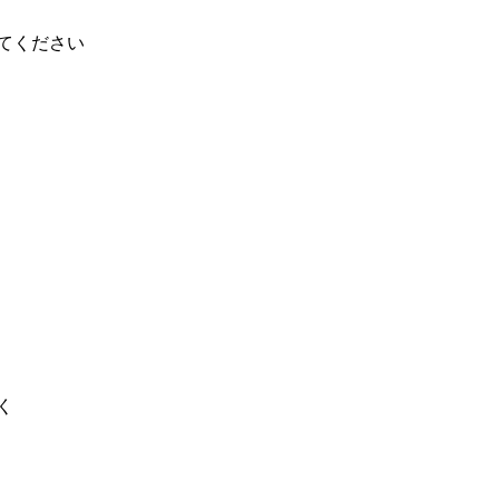
てください
く