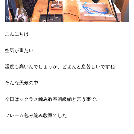
こんにちは
空気が重たい
湿度も高いんでしょうが、どよんと息苦しいですね
そんな天候の中
今日はマクラメ編み教室初級編と言う事で、
フレーム包み編み教室でした