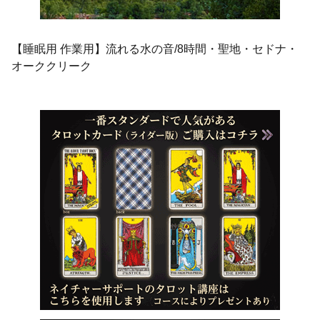
【睡眠用 作業用】流れる水の音/8時間・聖地・セドナ・
オーククリーク