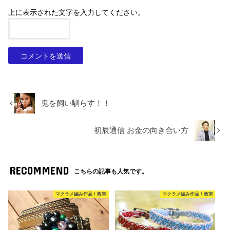
上に表示された文字を入力してください。
鬼を飼い馴らす！！
初辰通信 お金の向き合い方
RECOMMEND
こちらの記事も人気です。
マクラメ編み作品 / 教室
マクラメ編み作品 / 教室