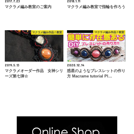
2017.7.23
2018.1.11
マクラメ編み教室のご案内
マクラメ編み教室で指輪を作ろう
マクラメ編み作品 / 教室
マクラメ編み作品 / 教室
2019.5.13
2020.12.14
マクラメオーダー作品 女神シリ
惑星のようなブレスレットの作り
ーズ第七弾☆
方 Macrame tutorial Pl…