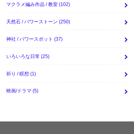
マクラメ編み作品 / 教室
(102)
天然石 / パワーストーン
(250)
神社 / パワースポット
(37)
いろいろな日常
(25)
祈り / 瞑想
(1)
映画/ドラマ
(5)