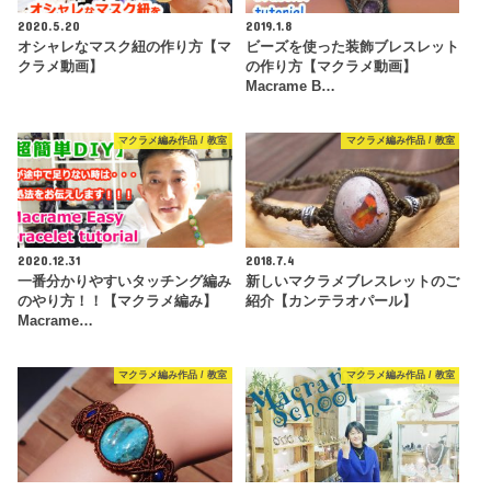
2020.5.20
2019.1.8
オシャレなマスク紐の作り方【マ
ビーズを使った装飾ブレスレット
クラメ動画】
の作り方【マクラメ動画】
Macrame B…
マクラメ編み作品 / 教室
マクラメ編み作品 / 教室
2020.12.31
2018.7.4
一番分かりやすいタッチング編み
新しいマクラメブレスレットのご
のやり方！！【マクラメ編み】
紹介【カンテラオパール】
Macrame…
マクラメ編み作品 / 教室
マクラメ編み作品 / 教室