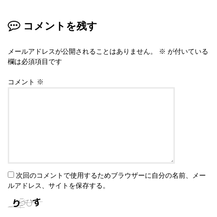
コメントを残す
メールアドレスが公開されることはありません。
※
が付いている
欄は必須項目です
コメント
※
次回のコメントで使用するためブラウザーに自分の名前、メー
ルアドレス、サイトを保存する。