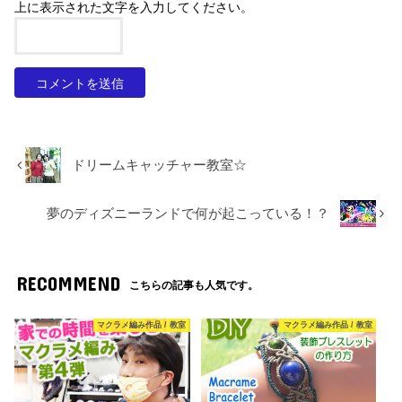
上に表示された文字を入力してください。
ドリームキャッチャー教室☆
夢のディズニーランドで何が起こっている！？
RECOMMEND
こちらの記事も人気です。
マクラメ編み作品 / 教室
マクラメ編み作品 / 教室