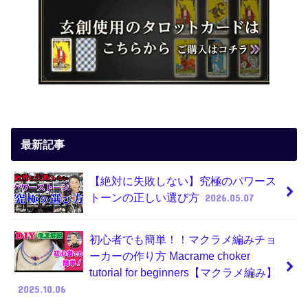
最新記事
【絶対に失敗しない】究極のパワース
トーンの正しい選び方
2026.05.07
初心者でも簡単！！マクラメ編みチョ
ーカーの作り方 Macrame choker
tutorial for beginners【マクラメ編み】
2025.10.06