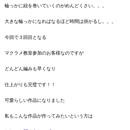
輪っかに紐を巻いていくのがめんどくさい。。。
大きな輪っかになればなるほど時間は掛かるし。。。
今回で３回目となる
マクラメ教室参加のお客様なのですが
どんどん編みも早くなり
仕上がりも完璧です！！
可愛らしい作品になりました
私もこんな作品が作ってみたいという方は