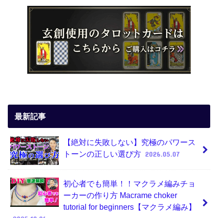
最新記事
【絶対に失敗しない】究極のパワース
トーンの正しい選び方
2026.05.07
初心者でも簡単！！マクラメ編みチョ
ーカーの作り方 Macrame choker
tutorial for beginners【マクラメ編み】