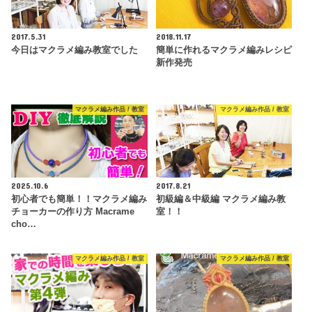
2017.5.31
2018.11.17
今日はマクラメ編み教室でした
簡単に作れるマクラメ編みレシピ
新作発売
マクラメ編み作品 / 教室
マクラメ編み作品 / 教室
2025.10.6
2017.8.21
初心者でも簡単！！マクラメ編み
初級編＆中級編 マクラメ編み教
チョーカーの作り方 Macrame
室！！
cho…
マクラメ編み作品 / 教室
マクラメ編み作品 / 教室