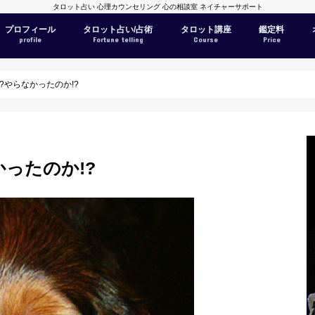
タロット占い 心理カウンセリング 心の相談室 ネイチャーサポート
プロフィール
タロット占い/占術
タロット講座
鑑定料
profile
Fortune telling
Course
Price
?やらなかったのか!?
ったのか!?