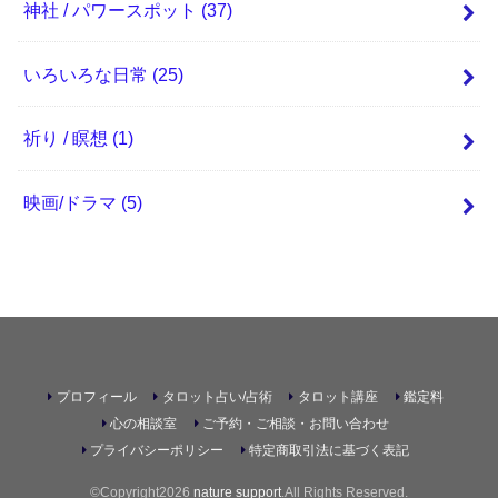
神社 / パワースポット
(37)
いろいろな日常
(25)
祈り / 瞑想
(1)
映画/ドラマ
(5)
プロフィール
タロット占い/占術
タロット講座
鑑定料
心の相談室
ご予約・ご相談・お問い合わせ
プライバシーポリシー
特定商取引法に基づく表記
©Copyright2026
nature support
.All Rights Reserved.